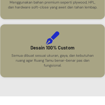
Menggunakan bahan premium seperti plywood, HPL,
dan hardware soft-close yang awet dan tahan lembap.
Desain 100% Custom
Semua dibuat sesuai ukuran, gaya, dan kebutuhan
ruang agar Ruang Tamu benar-benar pas dan
fungsional.