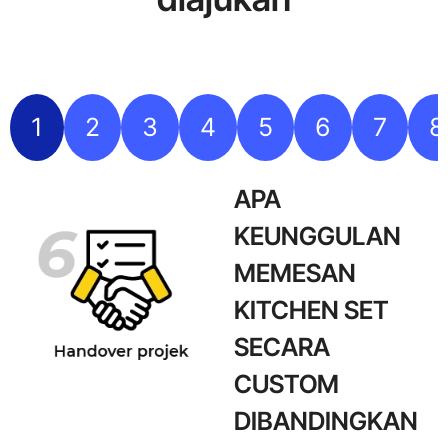
1
2
3
4
5
6
7
8
APA
KEUNGGULAN
MEMESAN
KITCHEN SET
SECARA
CUSTOM
DIBANDINGKAN