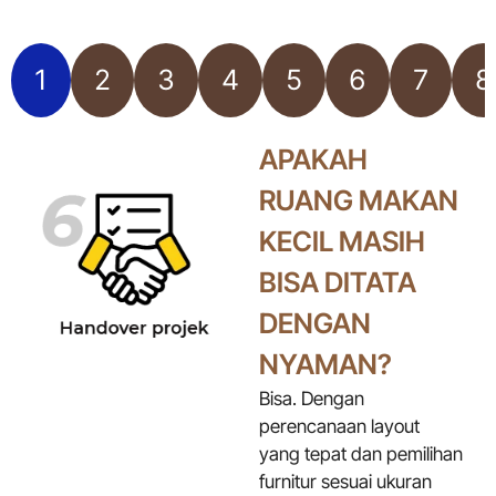
1
2
3
4
5
6
7
8
APAKAH
RUANG MAKAN
KECIL MASIH
BISA DITATA
DENGAN
NYAMAN?
Bisa. Dengan
perencanaan layout
yang tepat dan pemilihan
furnitur sesuai ukuran