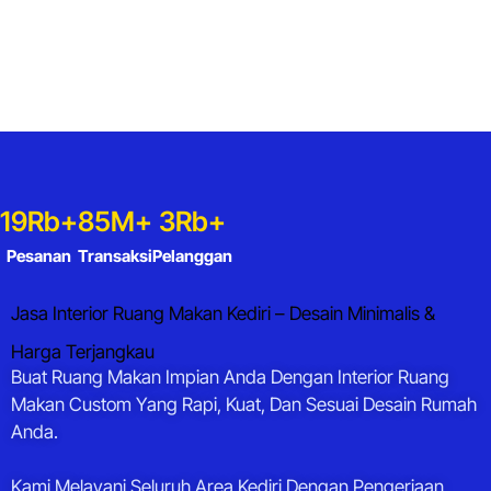
19
Rb+
85
M+
3
Rb+
Pesanan
Transaksi
Pelanggan
Jasa Interior Ruang Makan Kediri – Desain Minimalis &
Harga Terjangkau
Buat Ruang Makan Impian Anda Dengan Interior Ruang
Makan Custom Yang Rapi, Kuat, Dan Sesuai Desain Rumah
Anda.
Kami Melayani Seluruh Area Kediri Dengan Pengerjaan