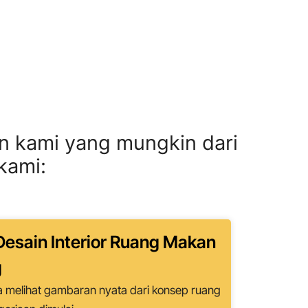
n kami yang mungkin dari
kami:
esain Interior Ruang Makan
g
 melihat gambaran nyata dari konsep ruang