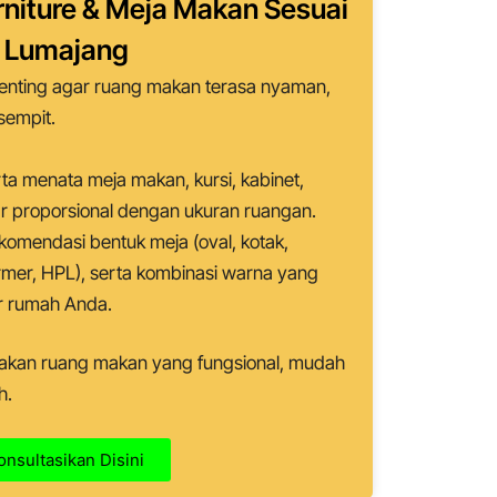
rniture & Meja Makan Sesuai
n
Lumajang
penting agar ruang makan terasa nyaman,
sempit.
a menata meja makan, kursi, kabinet,
gar proporsional dengan ukuran ruangan.
omendasi bentuk meja (oval, kotak,
rmer, HPL), serta kombinasi warna yang
or rumah Anda.
takan ruang makan yang fungsional, mudah
h.
onsultasikan Disini