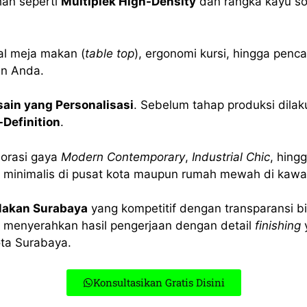
han seperti
Multiplek High-Density
dan rangka kayu so
ial meja makan (
table top
), ergonomi kursi, hingga penc
an Anda.
sain yang Personalisasi
. Sebelum tahap produksi dila
-Definition
.
lorasi gaya
Modern Contemporary
,
Industrial Chic
, hing
minimalis di pusat kota maupun rumah mewah di kawas
Makan Surabaya
yang kompetitif dengan transparansi b
n menyerahkan hasil pengerjaan dengan detail
finishing
ta Surabaya.
Konsultasikan Gratis Disini