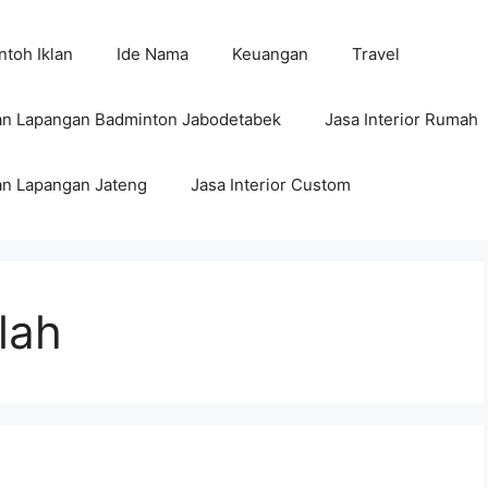
toh Iklan
Ide Nama
Keuangan
Travel
n Lapangan Badminton Jabodetabek
Jasa Interior Rumah
n Lapangan Jateng
Jasa Interior Custom
alah