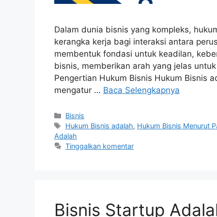
Dalam dunia bisnis yang kompleks, huku
kerangka kerja bagi interaksi antara peru
membentuk fondasi untuk keadilan, keber
bisnis, memberikan arah yang jelas untu
Pengertian Hukum Bisnis Hukum Bisnis a
mengatur …
Baca Selengkapnya
Bisnis
Hukum Bisnis adalah
,
Hukum Bisnis Menurut Pa
Adalah
Tinggalkan komentar
Bisnis Startup Adal